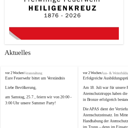
Aktuelles
F
F
vor 2 Wochen
vor 2 Wochen
Veranstaltung
Aus- & Weiterbild
r
r
Eure Feuerwehr bittet um Verständnis 
Erfolgreiche Ausbildungspr
e
e
Liebe Bevölkerung,
Am 18. Juli war für unsere 
i
i
w
w
Atemschutztrupps haben di
am Samstag, 25.7., feiern wir von 20:00 - 
i
i
in Bronze erfolgreich bestan
3:00 Uhr unsere Summer Party! 
l
l
l
l
Die APAS dient der Vertiefu
Damit ein tolles Fest mit guter Musik und 
i
i
Atemschutzeinsatz. Im Mittel
bester Stimmung möglich ist, kann es an 
g
g
Handhabung der Atemschutzg
e
e
diesem Abend im Ortsgebiet zeitweise 
im Trupp – denn im Einsatz 