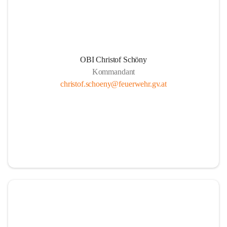
und bedanken uns für ihren E
#FeuerwehrHeiligenkreuz
#
OBI Christof Schöny
Kommandant
christof.schoeny@feuerwehr.gv.at