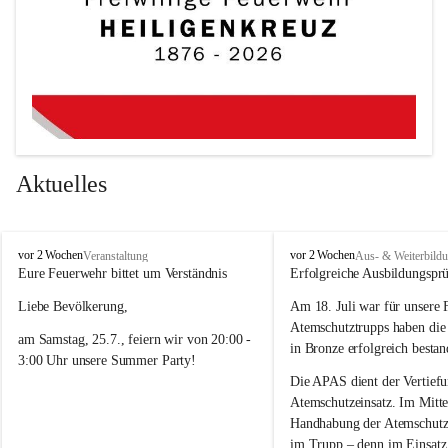
Aktuelles
F
F
vor 2 Wochen
vor 2 Wochen
Veranstaltung
Aus- & Weiterbild
r
r
Eure Feuerwehr bittet um Verständnis 
Erfolgreiche Ausbildungspr
e
e
Liebe Bevölkerung,
Am 18. Juli war für unsere 
i
i
w
w
Atemschutztrupps haben di
am Samstag, 25.7., feiern wir von 20:00 - 
i
i
in Bronze erfolgreich bestan
3:00 Uhr unsere Summer Party! 
l
l
l
l
Die APAS dient der Vertiefu
Damit ein tolles Fest mit guter Musik und 
i
i
Atemschutzeinsatz. Im Mittel
bester Stimmung möglich ist, kann es an 
g
g
Handhabung der Atemschutzg
e
e
diesem Abend im Ortsgebiet zeitweise 
im Trupp – denn im Einsatz 