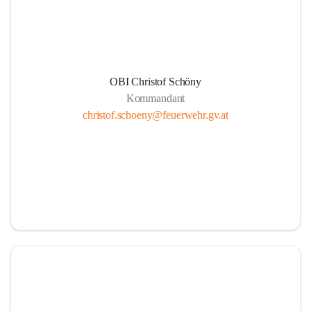
und bedanken uns für ihren E
#FeuerwehrHeiligenkreuz
#
OBI Christof Schöny
Kommandant
christof.schoeny@feuerwehr.gv.at