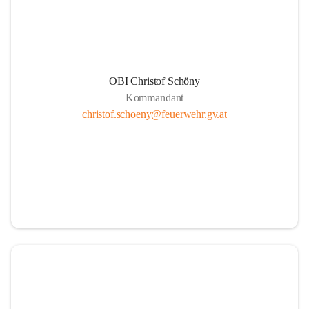
und bedanken uns für ihren E
#FeuerwehrHeiligenkreuz
#
OBI Christof Schöny
Kommandant
christof.schoeny@feuerwehr.gv.at