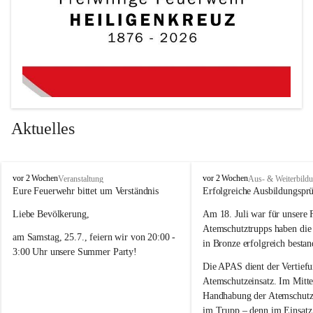
Aktuelles
F
F
vor 2 Wochen
vor 2 Wochen
Veranstaltung
Aus- & Weiterbild
r
r
Eure Feuerwehr bittet um Verständnis 
Erfolgreiche Ausbildungspr
e
e
Liebe Bevölkerung,
Am 18. Juli war für unsere 
i
i
w
w
Atemschutztrupps haben di
am Samstag, 25.7., feiern wir von 20:00 - 
i
i
in Bronze erfolgreich bestan
3:00 Uhr unsere Summer Party! 
l
l
l
l
Die APAS dient der Vertiefu
Damit ein tolles Fest mit guter Musik und 
i
i
Atemschutzeinsatz. Im Mittel
bester Stimmung möglich ist, kann es an 
g
g
Handhabung der Atemschutzg
e
e
diesem Abend im Ortsgebiet zeitweise 
im Trupp – denn im Einsatz 