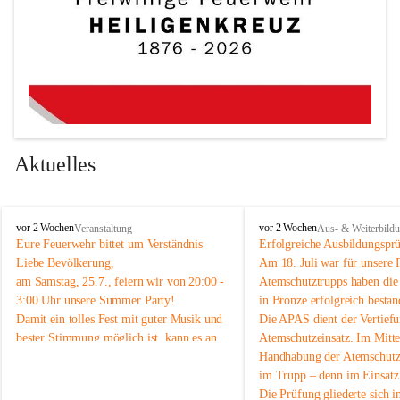
Aktuelles
F
F
vor 2 Wochen
vor 2 Wochen
Veranstaltung
Aus- & Weiterbild
r
r
Eure Feuerwehr bittet um Verständnis 
Erfolgreiche Ausbildungspr
e
e
Liebe Bevölkerung,
Am 18. Juli war für unsere 
i
i
am Samstag, 25.7., feiern wir von 20:00 - 
Atemschutztrupps haben di
w
w
3:00 Uhr unsere Summer Party! 
in Bronze erfolgreich bestan
i
i
Damit ein tolles Fest mit guter Musik und 
Die APAS dient der Vertiefu
l
l
bester Stimmung möglich ist, kann es an 
Atemschutzeinsatz. Im Mittel
l
l
i
i
diesem Abend im Ortsgebiet zeitweise 
Handhabung der Atemschutzg
g
g
etwas lauter werden. 
im Trupp – denn im Einsatz 
e
e
Wir möchten euch daher schon vorab um 
Die Prüfung gliederte sich in