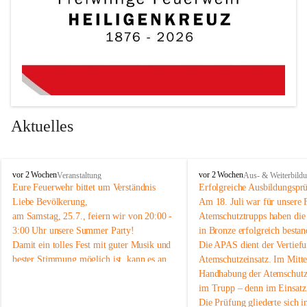
Aktuelles
F
F
vor 2 Wochen
vor 2 Wochen
Veranstaltung
Aus- & Weiterbild
r
r
Eure Feuerwehr bittet um Verständnis 
Erfolgreiche Ausbildungspr
e
e
Liebe Bevölkerung,
Am 18. Juli war für unsere 
i
i
am Samstag, 25.7., feiern wir von 20:00 - 
Atemschutztrupps haben di
w
w
3:00 Uhr unsere Summer Party! 
in Bronze erfolgreich bestan
i
i
Damit ein tolles Fest mit guter Musik und 
Die APAS dient der Vertiefu
l
l
bester Stimmung möglich ist, kann es an 
Atemschutzeinsatz. Im Mittel
l
l
i
i
diesem Abend im Ortsgebiet zeitweise 
Handhabung der Atemschutzg
g
g
etwas lauter werden. 
im Trupp – denn im Einsatz 
e
e
Wir möchten euch daher schon vorab um 
Die Prüfung gliederte sich in