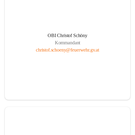
und bedanken uns für ihren E
#FeuerwehrHeiligenkreuz
#
OBI Christof Schöny
Kommandant
christof.schoeny@feuerwehr.gv.at