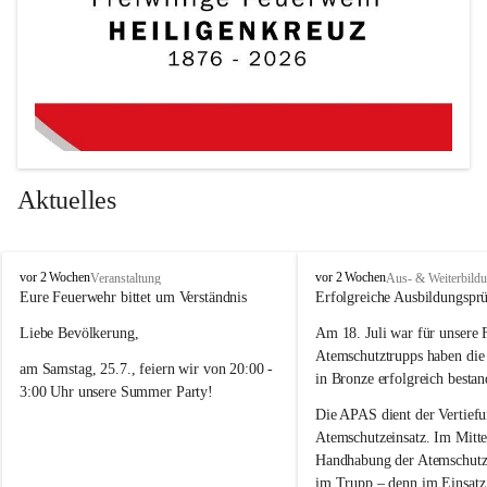
Aktuelles
F
F
vor 2 Wochen
vor 2 Wochen
Veranstaltung
Aus- & Weiterbild
r
r
Eure Feuerwehr bittet um Verständnis 
Erfolgreiche Ausbildungspr
e
e
Liebe Bevölkerung,
Am 18. Juli war für unsere 
i
i
w
w
Atemschutztrupps haben di
am Samstag, 25.7., feiern wir von 20:00 - 
i
i
in Bronze erfolgreich bestan
3:00 Uhr unsere Summer Party! 
l
l
l
l
Die APAS dient der Vertiefu
Damit ein tolles Fest mit guter Musik und 
i
i
Atemschutzeinsatz. Im Mittel
bester Stimmung möglich ist, kann es an 
g
g
Handhabung der Atemschutzg
e
e
diesem Abend im Ortsgebiet zeitweise 
im Trupp – denn im Einsatz 