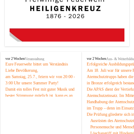
F
F
vor 2 Wochen
vor 2 Wochen
Veranstaltung
Aus- & Weiterbild
r
r
Eure Feuerwehr bittet um Verständnis 
Erfolgreiche Ausbildungspr
e
e
Liebe Bevölkerung,
Am 18. Juli war für unsere 
i
i
am Samstag, 25.7., feiern wir von 20:00 - 
Atemschutztrupps haben di
w
w
3:00 Uhr unsere Summer Party! 
in Bronze erfolgreich bestan
i
i
Damit ein tolles Fest mit guter Musik und 
Die APAS dient der Vertiefu
l
l
bester Stimmung möglich ist, kann es an 
Atemschutzeinsatz. Im Mittel
l
l
i
i
diesem Abend im Ortsgebiet zeitweise 
Handhabung der Atemschutzg
g
g
etwas lauter werden. 
im Trupp – denn im Einsatz 
e
e
Wir möchten euch daher schon vorab um 
Die Prüfung gliederte sich in
F
F
euer Verständnis bitten. Mit eurem Besuch 
   Ausrüsten des Atemschut
e
e
 helft ihr uns dabei, unsere Ausrüstung zu 
   Personensuche und Mens
u
u
erhalten, unsere Einsatzbereitschaft 
   Löschangriff mit Hindern