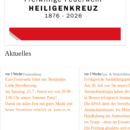
Aktuelles
F
F
vor 1 Woche
vor 1 Woche
Veranstaltung
Aus- & Weiterbildu
r
r
Eure Feuerwehr bittet um Verständnis 
Erfolgreiche Ausbildungspr
e
e
Liebe Bevölkerung,
Am 18. Juli war für unsere 
i
i
am Samstag, 25.7., feiern wir von 20:00 - 
Atemschutztrupps haben di
w
w
3:00 Uhr unsere Summer Party! 
in Bronze erfolgreich bestan
i
i
Damit ein tolles Fest mit guter Musik und 
Die APAS dient der Vertiefu
l
l
bester Stimmung möglich ist, kann es an 
Atemschutzeinsatz. Im Mittel
l
l
i
i
diesem Abend im Ortsgebiet zeitweise 
Handhabung der Atemschutzg
g
g
etwas lauter werden. 
im Trupp – denn im Einsatz 
e
e
Wir möchten euch daher schon vorab um 
Die Prüfung gliederte sich in