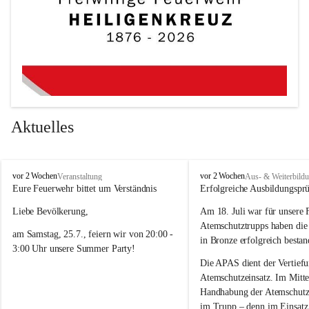
Aktuelles
F
F
vor 2 Wochen
vor 2 Wochen
Veranstaltung
Aus- & Weiterbild
r
r
Eure Feuerwehr bittet um Verständnis 
Erfolgreiche Ausbildungspr
e
e
Liebe Bevölkerung,
Am 18. Juli war für unsere 
i
i
w
w
Atemschutztrupps haben di
am Samstag, 25.7., feiern wir von 20:00 - 
i
i
in Bronze erfolgreich bestan
3:00 Uhr unsere Summer Party! 
l
l
l
l
Die APAS dient der Vertiefu
Damit ein tolles Fest mit guter Musik und 
i
i
Atemschutzeinsatz. Im Mittel
bester Stimmung möglich ist, kann es an 
g
g
Handhabung der Atemschutzg
e
e
diesem Abend im Ortsgebiet zeitweise 
im Trupp – denn im Einsatz 