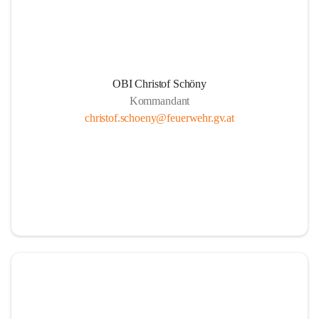
und bedanken uns für ihren E
#FeuerwehrHeiligenkreuz
#
OBI Christof Schöny
Kommandant
christof.schoeny@feuerwehr.gv.at