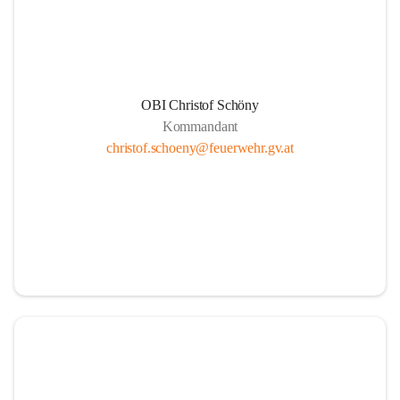
und bedanken uns für ihren E
#FeuerwehrHeiligenkreuz
#
OBI Christof Schöny
Kommandant
christof.schoeny@feuerwehr.gv.at