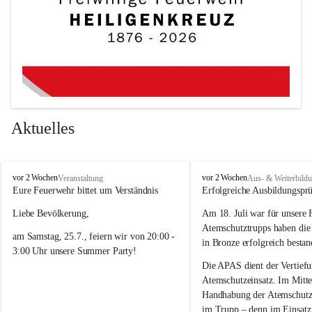
Aktuelles
F
F
vor 2 Wochen
vor 2 Wochen
Veranstaltung
Aus- & Weiterbild
r
r
Eure Feuerwehr bittet um Verständnis 
Erfolgreiche Ausbildungspr
e
e
Liebe Bevölkerung,
Am 18. Juli war für unsere 
i
i
w
w
Atemschutztrupps haben di
am Samstag, 25.7., feiern wir von 20:00 - 
i
i
in Bronze erfolgreich bestan
3:00 Uhr unsere Summer Party! 
l
l
l
l
Die APAS dient der Vertiefu
Damit ein tolles Fest mit guter Musik und 
i
i
Atemschutzeinsatz. Im Mittel
bester Stimmung möglich ist, kann es an 
g
g
Handhabung der Atemschutzg
e
e
diesem Abend im Ortsgebiet zeitweise 
im Trupp – denn im Einsatz 