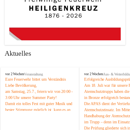
Aktuelles
F
F
vor 2 Wochen
vor 2 Wochen
Veranstaltung
Aus- & Weiterbild
r
r
Eure Feuerwehr bittet um Verständnis 
Erfolgreiche Ausbildungspr
e
e
Liebe Bevölkerung,
Am 18. Juli war für unsere 
i
i
am Samstag, 25.7., feiern wir von 20:00 - 
Atemschutztrupps haben di
w
w
3:00 Uhr unsere Summer Party! 
in Bronze erfolgreich bestan
i
i
Damit ein tolles Fest mit guter Musik und 
Die APAS dient der Vertiefu
l
l
bester Stimmung möglich ist, kann es an 
Atemschutzeinsatz. Im Mittel
l
l
i
i
diesem Abend im Ortsgebiet zeitweise 
Handhabung der Atemschutzg
g
g
etwas lauter werden. 
im Trupp – denn im Einsatz 
e
e
Wir möchten euch daher schon vorab um 
Die Prüfung gliederte sich in