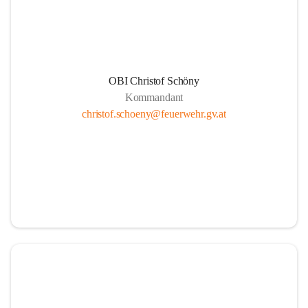
und bedanken uns für ihren E
#FeuerwehrHeiligenkreuz
#
OBI Christof Schöny
Kommandant
christof.schoeny@feuerwehr.gv.at