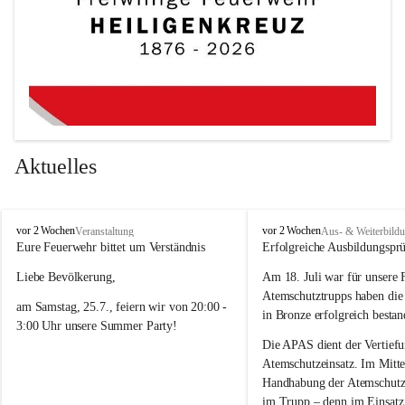
Aktuelles
F
F
vor 2 Wochen
vor 2 Wochen
Veranstaltung
Aus- & Weiterbild
r
r
Eure Feuerwehr bittet um Verständnis 
Erfolgreiche Ausbildungspr
e
e
Liebe Bevölkerung,
Am 18. Juli war für unsere 
i
i
w
w
Atemschutztrupps haben di
am Samstag, 25.7., feiern wir von 20:00 - 
i
i
in Bronze erfolgreich bestan
3:00 Uhr unsere Summer Party! 
l
l
l
l
Die APAS dient der Vertiefu
Damit ein tolles Fest mit guter Musik und 
i
i
Atemschutzeinsatz. Im Mittel
bester Stimmung möglich ist, kann es an 
g
g
Handhabung der Atemschutzg
e
e
diesem Abend im Ortsgebiet zeitweise 
im Trupp – denn im Einsatz 