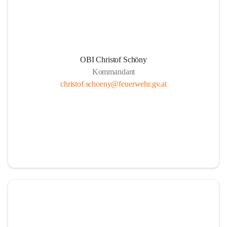
und bedanken uns für ihren E
#FeuerwehrHeiligenkreuz
#
OBI Christof Schöny
Kommandant
christof.schoeny@feuerwehr.gv.at