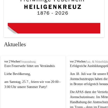
Aktuelles
F
F
vor 2 Wochen
vor 2 Wochen
Veranstaltung
Aus- & Weiterbild
r
r
Eure Feuerwehr bittet um Verständnis 
Erfolgreiche Ausbildungspr
e
e
Liebe Bevölkerung,
Am 18. Juli war für unsere 
i
i
w
w
Atemschutztrupps haben di
am Samstag, 25.7., feiern wir von 20:00 - 
i
i
in Bronze erfolgreich bestan
3:00 Uhr unsere Summer Party! 
l
l
l
l
Die APAS dient der Vertiefu
Damit ein tolles Fest mit guter Musik und 
i
i
Atemschutzeinsatz. Im Mittel
bester Stimmung möglich ist, kann es an 
g
g
Handhabung der Atemschutzg
e
e
diesem Abend im Ortsgebiet zeitweise 
im Trupp – denn im Einsatz 